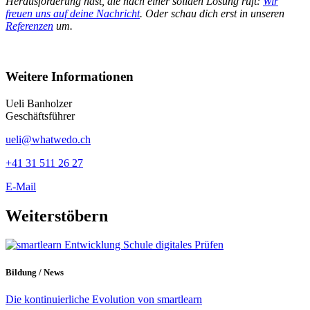
Herausforderung hast, die nach einer soliden Lösung ruft:
Wir
freuen uns auf deine Nachricht
. Oder schau dich erst in unseren
Referenzen
um.
Weitere Informationen
Ueli Banholzer
Geschäftsführer
ueli@whatwedo.ch
+41 31 511 26 27
E-Mail
Weiterstöbern
Bildung / News
Die kontinuierliche Evolution von smartlearn