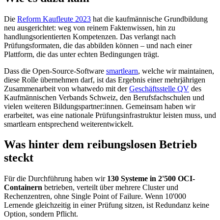
Die
Reform Kaufleute 2023
hat die kaufmännische Grundbildung
neu ausgerichtet: weg von reinem Faktenwissen, hin zu
handlungsorientierten Kompetenzen. Das verlangt nach
Prüfungsformaten, die das abbilden können – und nach einer
Plattform, die das unter echten Bedingungen trägt.
Dass die Open-Source-Software
smartlearn
, welche wir maintainen,
diese Rolle übernehmen darf, ist das Ergebnis einer mehrjährigen
Zusammenarbeit von whatwedo mit der
Geschäftsstelle QV
des
Kaufmännischen Verbands Schweiz, den Berufsfachschulen und
vielen weiteren Bildungspartner:innen. Gemeinsam haben wir
erarbeitet, was eine nationale Prüfungsinfrastruktur leisten muss, und
smartlearn entsprechend weiterentwickelt.
Was hinter dem reibungslosen Betrieb
steckt
Für die Durchführung haben wir
130 Systeme in 2'500 OCI-
Containern
betrieben, verteilt über mehrere Cluster und
Rechenzentren, ohne Single Point of Failure. Wenn 10'000
Lernende gleichzeitig in einer Prüfung sitzen, ist Redundanz keine
Option, sondern Pflicht.